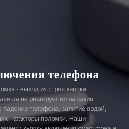
лючения телефона
омка - выход из строя кнопки
авиша не реагирует ни на какие
е падение телефона, залитие водой,
ях - факторы поломки. Наши
заменят кнопку включения смартфона и